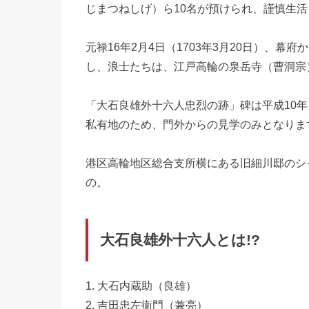
じまつねしげ）ら10名が預けられ、謹慎生
元禄16年2月4日（1703年3月20日）、
し、浪士たちは、江戸高輪の泉岳寺（曹洞宗
「大石良雄外十六人忠烈の跡」碑は平成10
私有地のため、門外からの見学のみとなりま
港区高輪地区総合支所横にある旧細川邸のシ
の。
大石良雄外十六人とは!?
1. 大石内蔵助（良雄）
2. 吉田忠左衛門（兼亮）