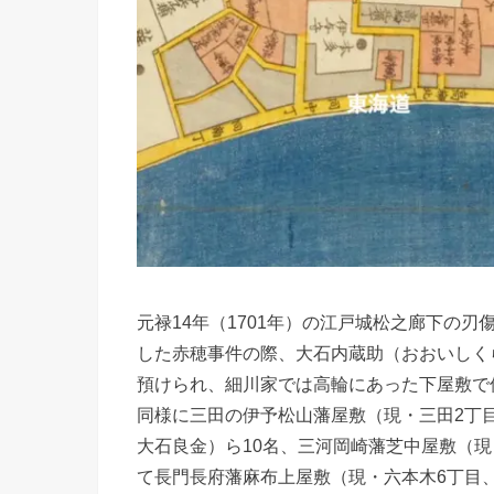
元禄14年（1701年）の江戸城松之廊下の
した赤穂事件の際、大石内蔵助（おおいしく
預けられ、細川家では高輪にあった下屋敷で
同様に三田の伊予松山藩屋敷（現・三田2丁
大石良金）ら10名、三河岡崎藩芝中屋敷（現
て長門長府藩麻布上屋敷（現・六本木6丁目