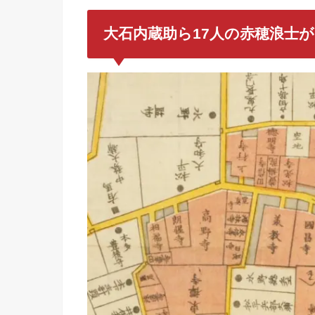
大石内蔵助ら17人の赤穂浪士