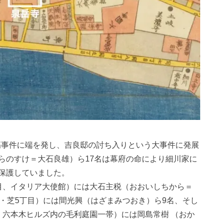
刃傷事件に端を発し、吉良邸の討ち入りという大事件に発展
らのすけ＝大石良雄）ら17名は幕府の命により細川家に
保護していました。
目、イタリア大使館）には大石主税（おおいしちから＝
・芝5丁目）には間光興（はざまみつおき）ら9名、そし
、六本木ヒルズ内の毛利庭園一帯）には岡島常樹 （おか