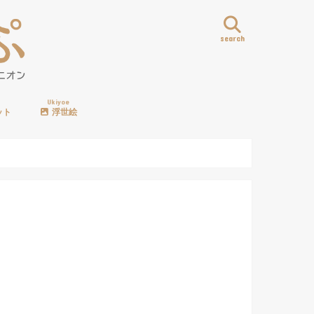
search
Ukiyoe
ット
浮世絵