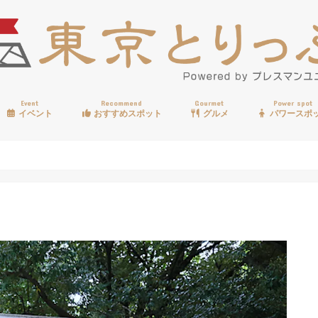
Event
Recommend
Gourmet
Power spot
イベント
おすすめスポット
グルメ
パワースポ
歩く
温泉
見る
買う
遊ぶ
食べる