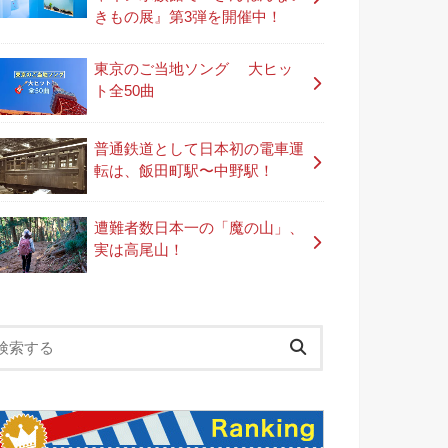
きもの展』第3弾を開催中！
東京のご当地ソング 大ヒッ
ト全50曲
普通鉄道として日本初の電車運
転は、飯田町駅〜中野駅！
遭難者数日本一の「魔の山」、
実は高尾山！