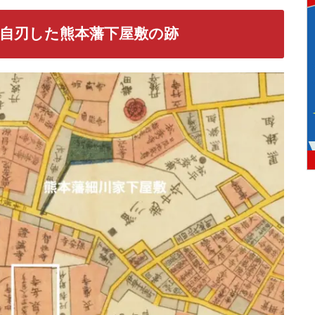
が自刃した
熊本藩下屋敷の跡