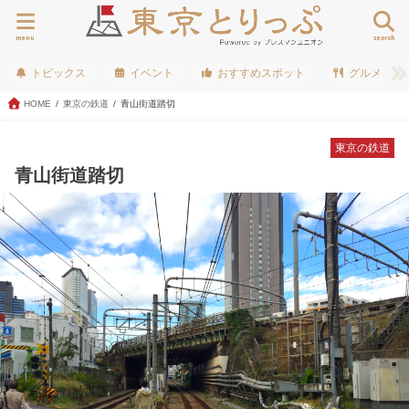
menu
search
トピックス
イベント
おすすめスポット
グルメ
HOME
東京の鉄道
青山街道踏切
東京の鉄道
青山街道踏切