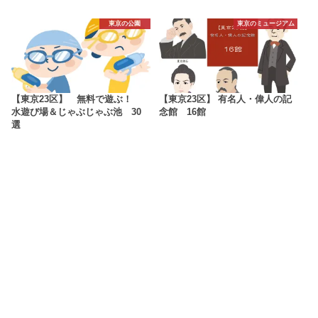
東京の公園
東京のミュージアム
【東京23区】 無料で遊ぶ！
【東京23区】 有名人・偉人の記
水遊び場＆じゃぶじゃぶ池 30
念館 16館
選