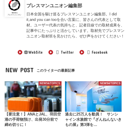
プレスマンユニオン編集部
日本全国を駆け巡るプレスマンユニオン編集部。I did
it,and you can tooを合い言葉に、皆さんの代表として取
材。ユーザー代表の気持ちと、記者目線での取材成果を、
記事中にたっぷりと活かしています。取材先でプレスマン
ユニオン取材班を見かけたら、ぜひ声をかけてください！
WebSite
Twitter
Facebook
NEW POST
このライターの最新記事
NEWS&TOPICS
NEWS&TOPICS
【要注意！】ANAとJAL、羽田空
過去に25万人を動員！ サンシ
港の手荷物預け、出発30分前で
ャイン水族館で『ざんねんないき
締め切りに！
もの展』第3弾を…