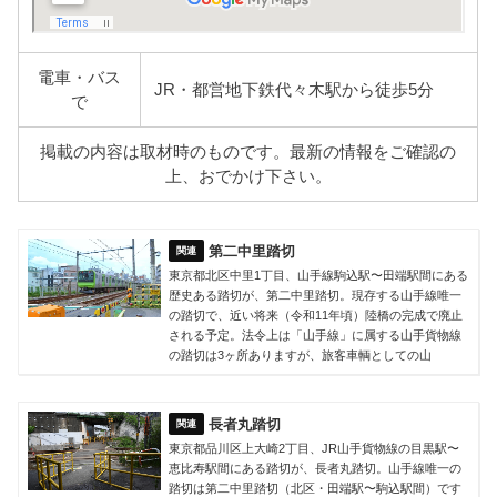
電車・バス
JR・都営地下鉄代々木駅から徒歩5分
で
掲載の内容は取材時のものです。最新の情報をご確認の
上、おでかけ下さい。
第二中里踏切
東京都北区中里1丁目、山手線駒込駅〜田端駅間にある
歴史ある踏切が、第二中里踏切。現存する山手線唯一
の踏切で、近い将来（令和11年頃）陸橋の完成で廃止
される予定。法令上は「山手線」に属する山手貨物線
の踏切は3ヶ所ありますが、旅客車輌としての山
長者丸踏切
東京都品川区上大崎2丁目、JR山手貨物線の目黒駅〜
恵比寿駅間にある踏切が、長者丸踏切。山手線唯一の
踏切は第二中里踏切（北区・田端駅〜駒込駅間）です