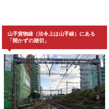
山手貨物線（法令上は山手線）にある
「開かずの踏切」