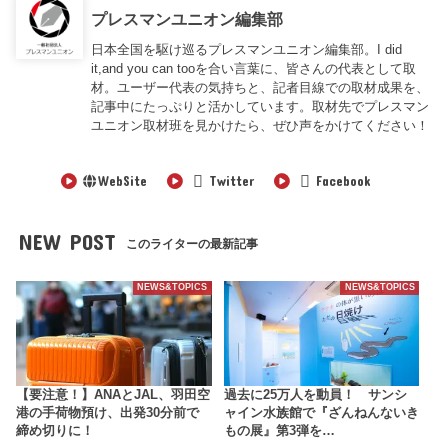
プレスマンユニオン編集部
日本全国を駆け巡るプレスマンユニオン編集部。I did
it,and you can tooを合い言葉に、皆さんの代表として取
材。ユーザー代表の気持ちと、記者目線での取材成果を、
記事中にたっぷりと活かしています。取材先でプレスマン
ユニオン取材班を見かけたら、ぜひ声をかけてください！
WebSite
Twitter
Facebook
NEW POST
このライターの最新記事
NEWS&TOPICS
NEWS&TOPICS
【要注意！】ANAとJAL、羽田空
過去に25万人を動員！ サンシ
港の手荷物預け、出発30分前で
ャイン水族館で『ざんねんないき
締め切りに！
もの展』第3弾を…