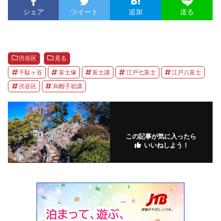
シェア
ツイート
追加
送る
渋谷区
見る
千駄ヶ谷
富士塚
富士講
江戸七富士
江戸八富士
渋谷区
烏帽子岩講
この記事が気に入ったら
いいねしよう！