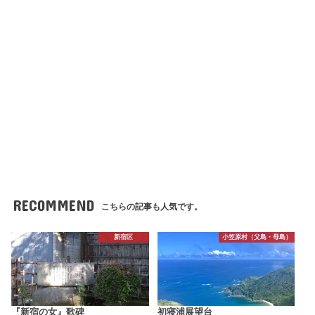
RECOMMEND
こちらの記事も人気です。
新宿区
小笠原村（父島・母島）
『新宿の女』歌碑
初寝浦展望台