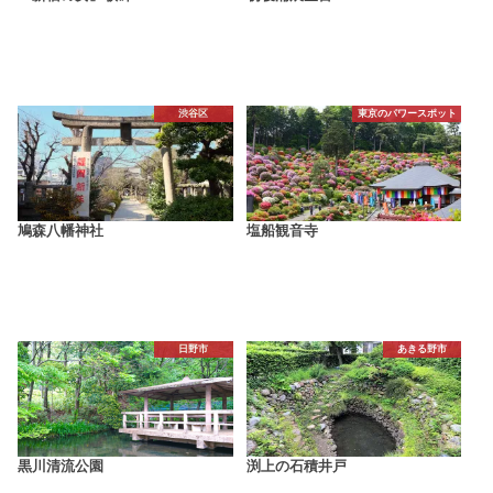
渋谷区
東京のパワースポット
鳩森八幡神社
塩船観音寺
日野市
あきる野市
黒川清流公園
渕上の石積井戸