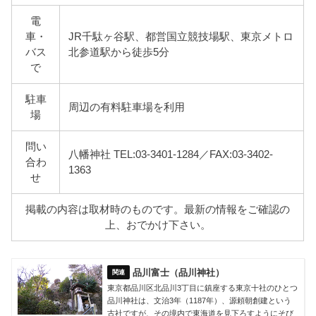
電
車・
JR千駄ヶ谷駅、都営国立競技場駅、東京メトロ
バス
北参道駅から徒歩5分
で
駐車
周辺の有料駐車場を利用
場
問い
八幡神社 TEL:03-3401-1284／FAX:03-3402-
合わ
1363
せ
掲載の内容は取材時のものです。最新の情報をご確認の
上、おでかけ下さい。
品川富士（品川神社）
東京都品川区北品川3丁目に鎮座する東京十社のひとつ
品川神社は、文治3年（1187年）、源頼朝創建という
古社ですが、その境内で東海道を見下ろすようにそび