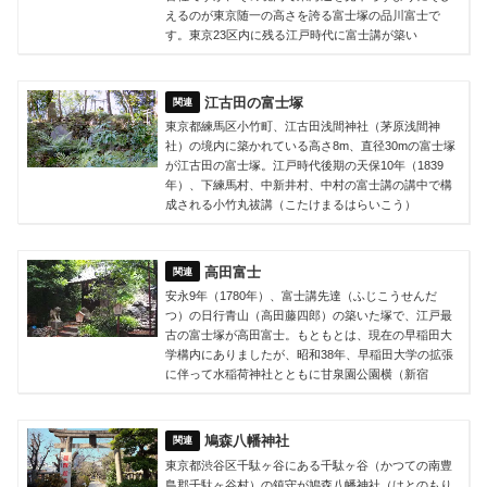
えるのが東京随一の高さを誇る富士塚の品川富士で
す。東京23区内に残る江戸時代に富士講が築い
江古田の富士塚
東京都練馬区小竹町、江古田浅間神社（茅原浅間神
社）の境内に築かれている高さ8m、直径30mの富士塚
が江古田の富士塚。江戸時代後期の天保10年（1839
年）、下練馬村、中新井村、中村の富士講の講中で構
成される小竹丸祓講（こたけまるはらいこう）
高田富士
安永9年（1780年）、富士講先達（ふじこうせんだ
つ）の日行青山（高田藤四郎）の築いた塚で、江戸最
古の富士塚が高田富士。もともとは、現在の早稲田大
学構内にありましたが、昭和38年、早稲田大学の拡張
に伴って水稲荷神社とともに甘泉園公園横（新宿
鳩森八幡神社
東京都渋谷区千駄ヶ谷にある千駄ヶ谷（かつての南豊
島郡千駄ヶ谷村）の鎮守が鳩森八幡神社（はとのもり