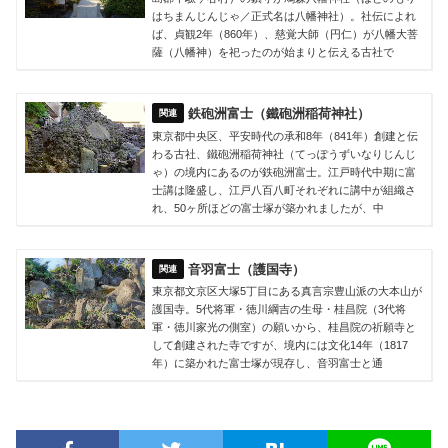
はちまんじんじゃ／正式名は八幡神社）。社伝によれ
ば、貞観2年（860年）、慈覚大師（円仁）が八幡大菩
薩（八幡神）を祀ったのが始まりと伝える古社で
鉄砲洲富士（鐵砲洲稲荷神社）
東京都中央区、平安時代の承和8年（841年）創建と伝
わる古社、鐵砲洲稲荷神社（てっぽうずいなりじんじ
ゃ）の境内にあるのが鉄砲洲富士。江戸時代中期に富
士講は隆盛し、江戸八百八町それぞれに講中が組織さ
れ、50ヶ所ほどの富士塚が築かれましたが、中
音羽富士（護国寺）
東京都文京区大塚5丁目にある真言宗豊山派の大本山が
護国寺。5代将軍・徳川綱吉の生母・桂昌院（3代将
軍・徳川家光の側室）の願いから、桂昌院の祈願寺と
して創建された寺ですが、境内には文化14年（1817
年）に築かれた富士塚が現存し、音羽富士と通