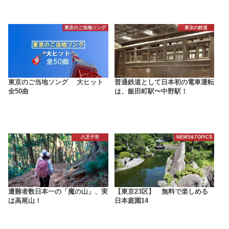
東京のご当地ソング
東京の鉄道
東京のご当地ソング 大ヒット
普通鉄道として日本初の電車運転
全50曲
は、飯田町駅〜中野駅！
八王子市
NEWS&TOPICS
遭難者数日本一の「魔の山」、実
【東京23区】 無料で楽しめる
は高尾山！
日本庭園14