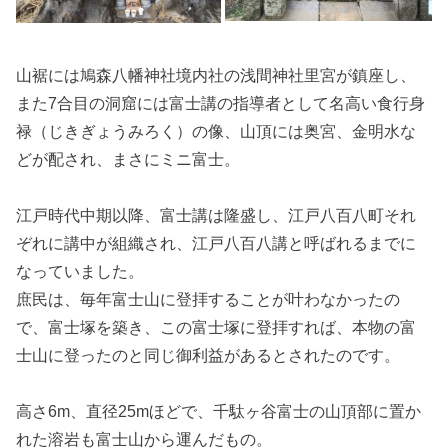
山裾には鳩森八幡神社境内社の浅間神社里宮が鎮座し、
また7合目の洞窟には富士講の指導者として名高い食行身
禄（じきぎょうみろく）の像、山頂には奥宮、金明水な
どが配され、まさにミニ富士。
江戸時代中期以降、富士講は隆盛し、
江戸八百八町それ
ぞれに講中が組織され、江戸八百八講と呼ばれるまでに
なっていました。
庶民は、毎年富士山に登拝することが叶わなかったの
で、富士塚を築き、この富士塚に登拝すれば、本物の富
士山に登ったのと同じ御利益があるとされたのです。
高さ6m、直径25mほどで、千駄ヶ谷富士の山頂部に置か
れた溶岩も富士山から運んだもの。