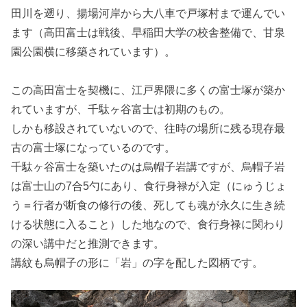
田川を遡り、揚場河岸から大八車で戸塚村まで運んでい
ます（高田富士は戦後、早稲田大学の校舎整備で、甘泉
園公園横に移築されています）。
この高田富士を契機に、江戸界隈に多くの富士塚が築か
れていますが、千駄ヶ谷富士は初期のもの。
しかも移設されていないので、往時の場所に残る現存最
古の富士塚になっているのです。
千駄ヶ谷富士を築いたのは烏帽子岩講ですが、烏帽子岩
は富士山の7合5勺にあり、
食行身禄が入定（にゅうじょ
う＝行者が断食の修行の後、死しても魂が永久に生き続
ける状態に入ること）した地なので、
食行身禄に関わり
の深い講中だと推測できます。
講紋も烏帽子の形に「岩」の字を配した図柄です。