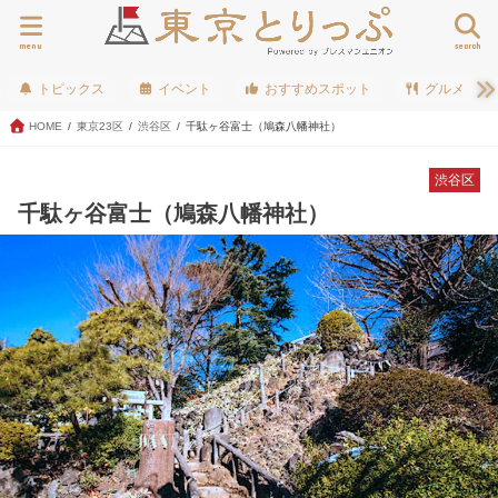
menu
search
トピックス
イベント
おすすめスポット
グルメ
HOME
東京23区
渋谷区
千駄ヶ谷富士（鳩森八幡神社）
渋谷区
千駄ヶ谷富士（鳩森八幡神社）