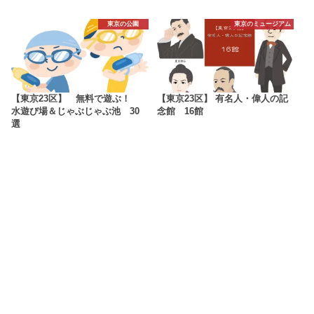
東京の公園
東京のミュージアム
【東京23区】 無料で遊ぶ！
【東京23区】 有名人・偉人の記
水遊び場＆じゃぶじゃぶ池 30
念館 16館
選