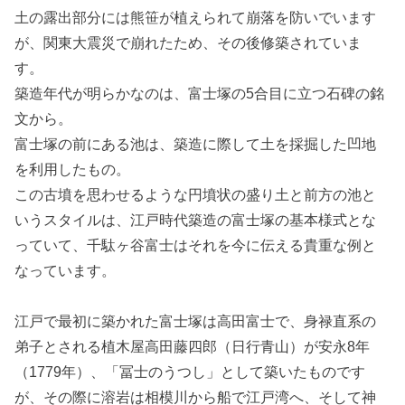
土の露出部分には熊笹が植えられて崩落を防いでいます
が、関東大震災で崩れたため、その後修築されていま
す。
築造年代が明らかなのは、富士塚の5合目に立つ石碑の銘
文から。
富士塚の前にある池は、築造に際して土を採掘した凹地
を利用したもの。
この古墳を思わせるような円墳状の盛り土と前方の池と
いうスタイルは、江戸時代築造の富士塚の基本様式とな
っていて、千駄ヶ谷富士はそれを今に伝える貴重な例と
なっています。
江戸で最初に築かれた富士塚は高田富士で、身禄直系の
弟子とされる植木屋高田藤四郎（日行青山）が安永8年
（1779年）、「冨士のうつし」として築いたものです
が、その際に溶岩は相模川から船で江戸湾へ、そして神