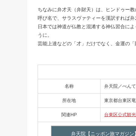
ちなみに弁才天（弁財天）は、ヒンドゥー教
呼び名で、サラスヴァティーを漢訳すれば弁
日本では神道が仏教と混淆する神仏習合によ
うに。
芸能上達などの「才」だけでなく、金運の「
名称
弁天院／べん
所在地
東京都台東区竜泉1
関連HP
台東区公式観