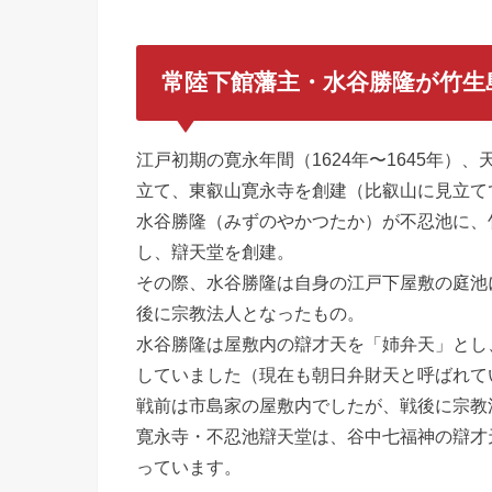
常陸下館藩主・水谷勝隆が竹生
江戸初期の寛永年間（1624年〜1645年）
立て、東叡山寛永寺を創建（比叡山に見立て
水谷勝隆（みずのやかつたか）が不忍池に、
し、辯天堂を創建。
その際、水谷勝隆は自身の江戸下屋敷の庭池
後に宗教法人となったもの。
水谷勝隆は屋敷内の辯才天を「姉弁天」とし
していました（現在も朝日弁財天と呼ばれて
戦前は市島家の屋敷内でしたが、戦後に宗教
寛永寺・不忍池辯天堂は、谷中七福神の辯才
っています。