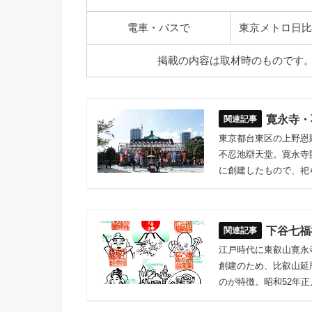
電車・バスで
東京メトロ日比
掲載の内容は取材時のものです
寛永寺・
東京都台東区の上野恩
不忍池辯天堂。寛永寺開
に創建したもので、祀
下谷七福
江戸時代に東叡山寛永
創建のため、比叡山延
のが特徴。昭和52年