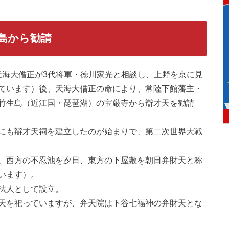
島から勧請
、天海大僧正が3代将軍・徳川家光と相談し、上野を京に見
ています）後、天海大僧正の命により、常陸下館藩主・
竹生島（近江国・琵琶湖）の宝厳寺から辯才天を勧請
にも辯才天祠を建立したのが始まりで、第二次世界大戦
、西方の不忍池を夕日、東方の下屋敷を朝日弁財天と称
います）。
法人として設立。
天を祀っていますが、弁天院は下谷七福神の弁財天とな