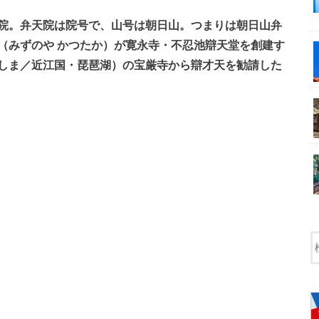
院。弁天院は院号で、山号は朝日山。つまりは朝日山弁
（みずのや かつたか）が寛永寺・不忍池辯天堂を創建す
しま／近江国・琵琶湖）の宝厳寺から辯才天を勧請した