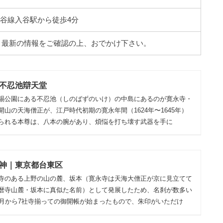
谷線入谷駅から徒歩4分
。最新の情報をご確認の上、おでかけ下さい。
不忍池辯天堂
賜公園にある不忍池（しのばずのいけ）の中島にあるのが寛永寺・
山の天海僧正が、江戸時代初期の寛永年間（1624年〜1645年）
られる本尊は、八本の腕があり、煩悩を打ち壊す武器を手に
神｜東京都台東区
寺のある上野の山の麓、坂本（寛永寺は天海大僧正が京に見立てて
暦寺山麓・坂本に真似た名前）として発展したため、名刹が数多い
正月から7社寺揃っての御開帳が始まったもので、朱印がいただけ