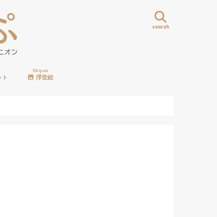
search
Ukiyoe
ット
浮世絵