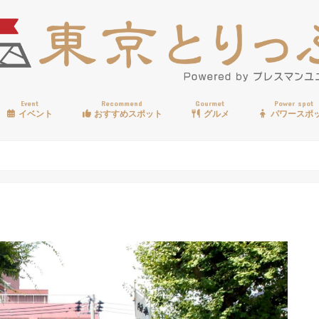
Event
Recommend
Gourmet
Power spot
イベント
おすすめスポット
グルメ
パワースポ
歩く
温泉
見る
買う
遊ぶ
食べる