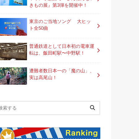
きもの展』第3弾を開催中！
東京のご当地ソング 大ヒッ
ト全50曲
普通鉄道として日本初の電車運
転は、飯田町駅〜中野駅！
遭難者数日本一の「魔の山」、
実は高尾山！