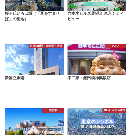
桜ヶ丘いろは坂（『耳をすませ
六本木ヒルズ展望台 東京シティ
ば』の聖地）
ビュー
東京の劇場・映画館・寄席
グルメ
新国立劇場
不二家・飯田橋神楽坂店
国立市
NEWS&TOPICS