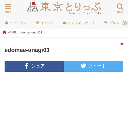
menu
search
トピックス
イベント
おすすめスポット
グルメ
HOME
edomae-unagi03
edomae-unagi03
シェア
ツイート