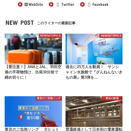
WebSite
Twitter
Facebook
NEW POST
このライターの最新記事
NEWS&TOPICS
NEWS&TOPICS
【要注意！】ANAとJAL、羽田空
過去に25万人を動員！ サンシ
港の手荷物預け、出発30分前で
ャイン水族館で『ざんねんないき
締め切りに！
もの展』第3弾を…
東京のご当地ソング
東京の鉄道
東京のご当地ソング 大ヒット
普通鉄道として日本初の電車運転