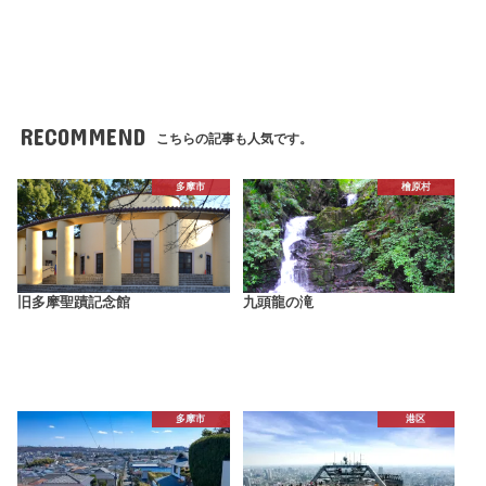
RECOMMEND
こちらの記事も人気です。
多摩市
檜原村
旧多摩聖蹟記念館
九頭龍の滝
多摩市
港区