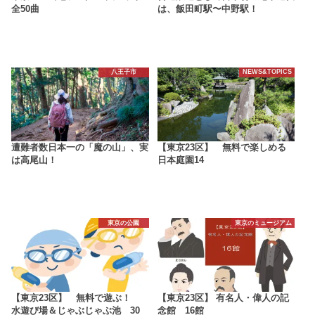
全50曲
は、飯田町駅〜中野駅！
八王子市
NEWS&TOPICS
遭難者数日本一の「魔の山」、実
【東京23区】 無料で楽しめる
は高尾山！
日本庭園14
東京の公園
東京のミュージアム
【東京23区】 無料で遊ぶ！
【東京23区】 有名人・偉人の記
水遊び場＆じゃぶじゃぶ池 30
念館 16館