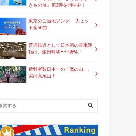
きもの展』第3弾を開催中！
東京のご当地ソング 大ヒッ
ト全50曲
普通鉄道として日本初の電車運
転は、飯田町駅〜中野駅！
遭難者数日本一の「魔の山」、
実は高尾山！