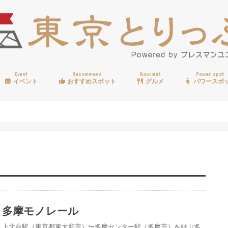
Event
Recommend
Gourmet
Power spot
イベント
おすすめスポット
グルメ
パワースポ
歩く
温泉
見る
買う
遊ぶ
食べる
多摩モノレール
上北台駅（東京都東大和市）〜多摩センター駅（多摩市）を結ぶ多