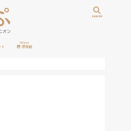
search
Ukiyoe
ット
浮世絵