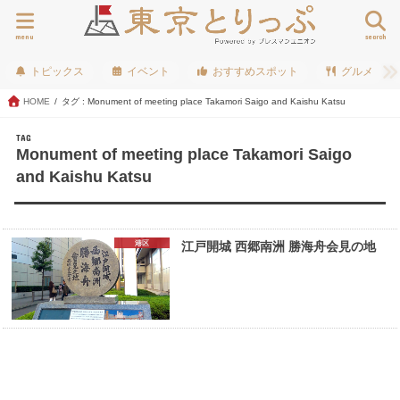
menu
search
トピックス
イベント
おすすめスポット
グルメ
HOME
タグ : Monument of meeting place Takamori Saigo and Kaishu Katsu
TAG
Monument of meeting place Takamori Saigo
and Kaishu Katsu
港区
江戸開城 西郷南洲 勝海舟会見の地