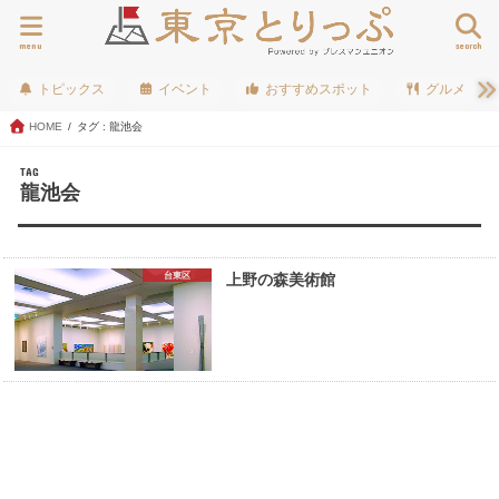
menu
search
トピックス
イベント
おすすめスポット
グルメ
HOME
タグ : 龍池会
TAG
龍池会
台東区
上野の森美術館