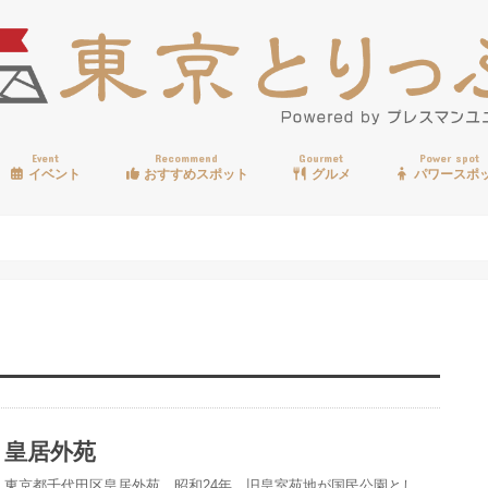
Event
Recommend
Gourmet
Power spot
イベント
おすすめスポット
グルメ
パワースポ
歩く
温泉
見る
買う
遊ぶ
食べる
皇居外苑
東京都千代田区皇居外苑、昭和24年、旧皇室苑地が国民公園とし