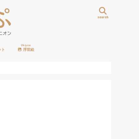
search
Ukiyoe
ット
浮世絵