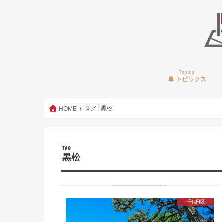
Topics
トピックス
タグ : 黒松
HOME
TAG
黒松
千代田区