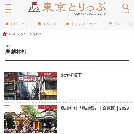
menu
search
トピックス
イベント
おすすめスポット
グルメ
HOME
タグ : 鳥越神社
TAG
鳥越神社
台東区
おかず横丁
イベント
鳥越神社『鳥越祭』｜台東区｜2026