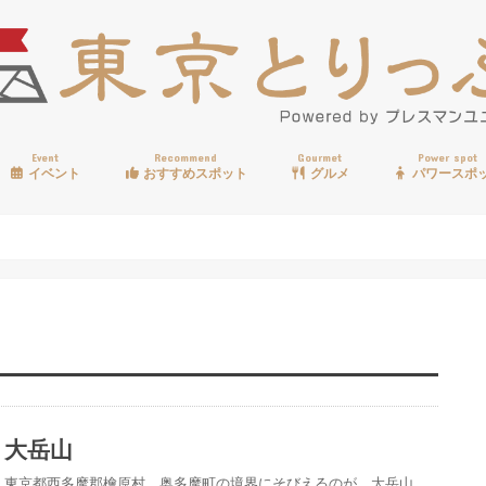
Event
Recommend
Gourmet
Power spot
イベント
おすすめスポット
グルメ
パワースポ
歩く
温泉
見る
買う
遊ぶ
食べる
大岳山
東京都西多摩郡檜原村、奥多摩町の境界にそびえるのが、大岳山