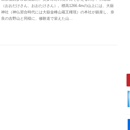
（おおだけさん、おおたけさん）。標高1266.4mの山上には、大嶽
神社（神仏習合時代には大嶽金峰山蔵王権現）の本社が鎮座し、奈
良の吉野山と同様に、修験道で栄えた山…