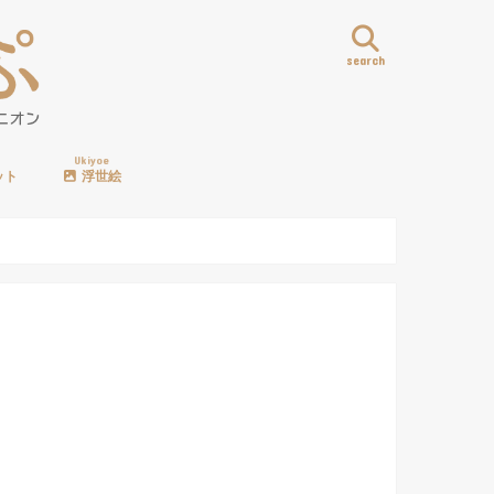
search
Ukiyoe
ット
浮世絵