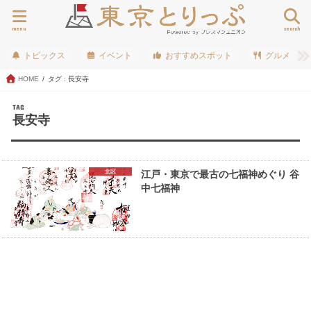
menu
search
トピックス
イベント
おすすめスポット
グルメ
HOME
タグ : 長安寺
TAG
長安寺
北区
江戸・東京で最古の七福神めぐり 谷
中七福神