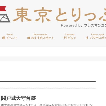
Event
Recommend
Gourmet
Power spot
イベント
おすすめスポット
グルメ
パワースポ
歩く
温泉
見る
買う
遊ぶ
食べる
関戸城天守台跡
東京都多摩市桜ヶ丘1丁目、聖蹟桜ヶ丘駅側からスタジオジブリの