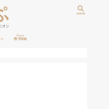
search
Ukiyoe
ット
浮世絵