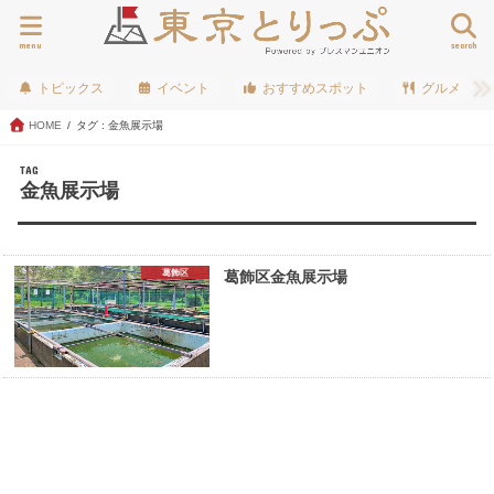
menu
search
トピックス
イベント
おすすめスポット
グルメ
HOME
タグ : 金魚展示場
TAG
金魚展示場
葛飾区
葛飾区金魚展示場