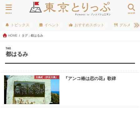
menu
search
トピックス
イベント
おすすめスポット
グルメ
HOME
タグ : 都はるみ
TAG
都はるみ
大島町（伊豆大島）
『アンコ椿は恋の花』歌碑