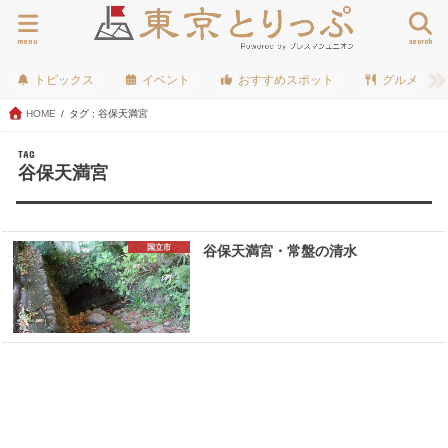
menu
search
トピックス
イベント
おすすめスポット
グルメ
HOME
タグ : 谷保天満宮
TAG
谷保天満宮
国立市
谷保天満宮・常盤の清水