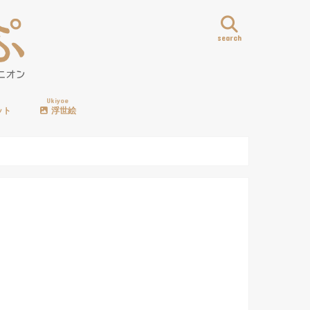
search
Ukiyoe
ット
浮世絵