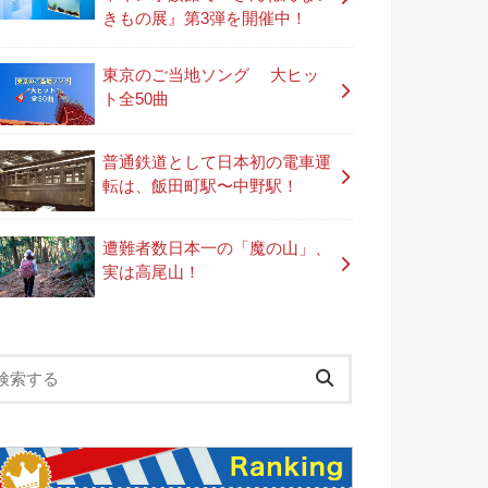
きもの展』第3弾を開催中！
東京のご当地ソング 大ヒッ
ト全50曲
普通鉄道として日本初の電車運
転は、飯田町駅〜中野駅！
遭難者数日本一の「魔の山」、
実は高尾山！