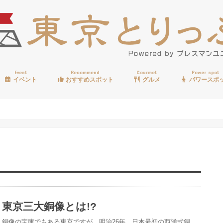
Event
Recommend
Gourmet
Power spot
イベント
おすすめスポット
グルメ
パワースポ
歩く
温泉
見る
買う
遊ぶ
食べる
東京三大銅像とは!?
銅像の宝庫でもある東京ですが、明治26年、日本最初の西洋式銅