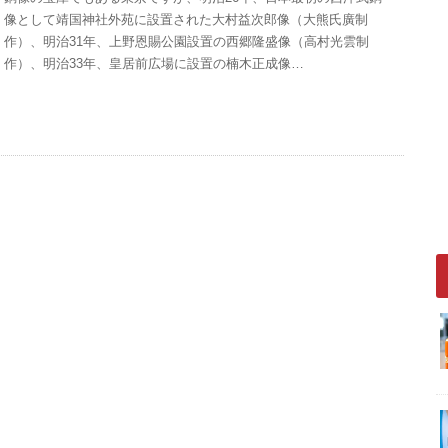
像として靖国神社外苑に設置された大村益次郎像（大熊氏廣制
作）、明治31年、上野恩賜公園設置の西郷隆盛像（高村光雲制
作）、明治33年、皇居前広場に設置の楠木正成像…