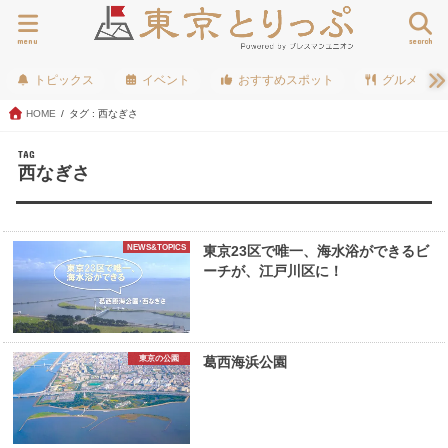
menu
search
トピックス
イベント
おすすめスポット
グルメ
HOME
タグ : 西なぎさ
TAG
西なぎさ
NEWS&TOPICS
東京23区で唯一、海水浴ができるビ
ーチが、江戸川区に！
東京の公園
葛西海浜公園