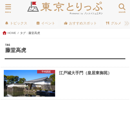
menu
search
トピックス
イベント
おすすめスポット
グルメ
HOME
タグ : 藤堂高虎
TAG
藤堂高虎
千代田区
江戸城大手門（皇居東御苑）