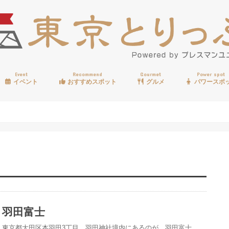
Event
Recommend
Gourmet
Power spot
イベント
おすすめスポット
グルメ
パワースポ
歩く
温泉
見る
買う
遊ぶ
食べる
羽田富士
東京都大田区本羽田3丁目、羽田神社境内にあるのが、羽田富士。