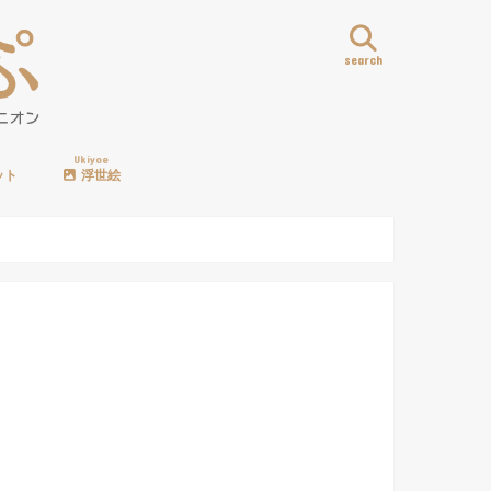
search
Ukiyoe
ット
浮世絵