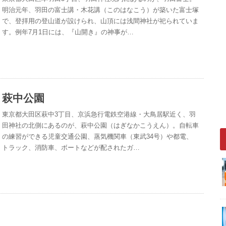
明治元年、羽田の富士講・木花講（このはなこう）が築いた富士塚
で、登拝用の登山道が設けられ、山頂には浅間神社が祀られていま
す。例年7月1日には、『山開き』の神事が…
萩中公園
東京都大田区萩中3丁目、京浜急行電鉄空港線・大鳥居駅近く、羽
田神社の北側にあるのが、萩中公園（はぎなかこうえん）。自転車
の練習ができる児童交通公園、蒸気機関車（東武34号）や都電、
トラック、消防車、ボートなどが配されたガ…