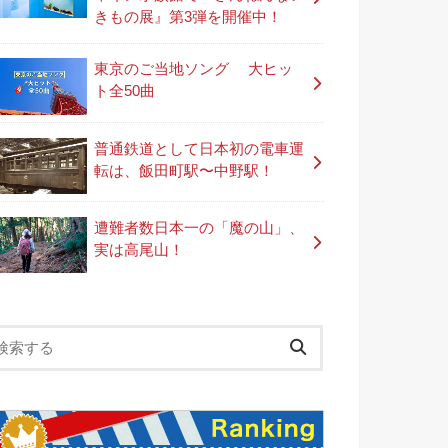
きもの展』第3弾を開催中！
東京のご当地ソング 大ヒッ
ト全50曲
普通鉄道として日本初の電車運
転は、飯田町駅〜中野駅！
遭難者数日本一の「魔の山」、
実は高尾山！