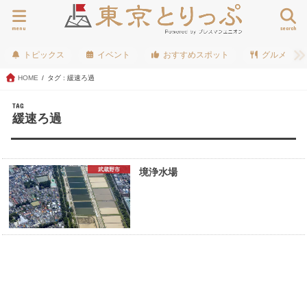
menu
search
トピックス
イベント
おすすめスポット
グルメ
HOME
タグ : 緩速ろ過
TAG
緩速ろ過
武蔵野市
境浄水場