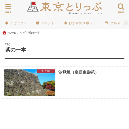
menu
search
トピックス
イベント
おすすめスポット
グルメ
HOME
タグ : 紫の一本
TAG
紫の一本
千代田区
汐見坂（皇居東御苑）