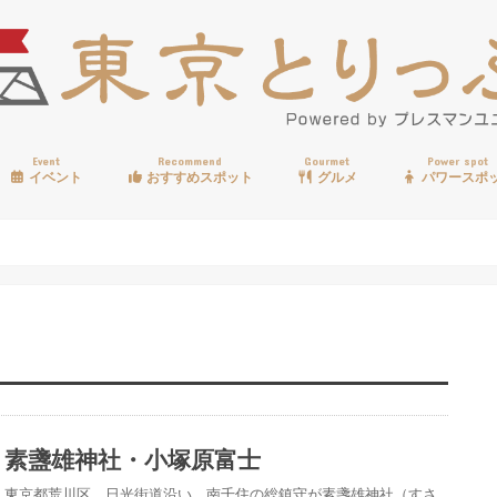
Event
Recommend
Gourmet
Power spot
イベント
おすすめスポット
グルメ
パワースポ
歩く
温泉
見る
買う
遊ぶ
食べる
素盞雄神社・小塚原富士
東京都荒川区、日光街道沿い、南千住の総鎮守が素盞雄神社（すさ