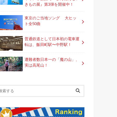
きもの展』第3弾を開催中！
東京のご当地ソング 大ヒッ
ト全50曲
普通鉄道として日本初の電車運
転は、飯田町駅〜中野駅！
遭難者数日本一の「魔の山」、
実は高尾山！