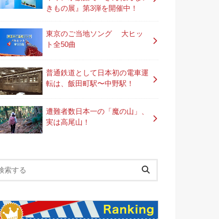
きもの展』第3弾を開催中！
東京のご当地ソング 大ヒッ
ト全50曲
普通鉄道として日本初の電車運
転は、飯田町駅〜中野駅！
遭難者数日本一の「魔の山」、
実は高尾山！