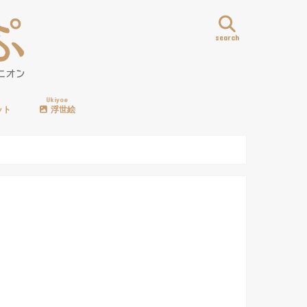
search
Ukiyoe
ット
浮世絵