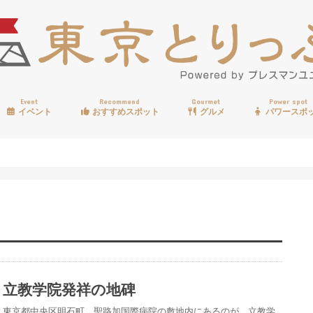
Event
Recommend
Gourmet
Power spot
イベント
おすすめスポット
グルメ
パワースポ
歩く
温泉
見る
買う
遊ぶ
食べる
立教学院発祥の地碑
東京都中央区明石町、聖路加国際病院の敷地内にあるのが、立教学