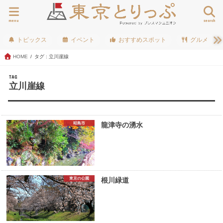
menu
search
トピックス
イベント
おすすめスポット
グルメ
HOME
タグ : 立川崖線
TAG
立川崖線
昭島市
龍津寺の湧水
東京の公園
根川緑道