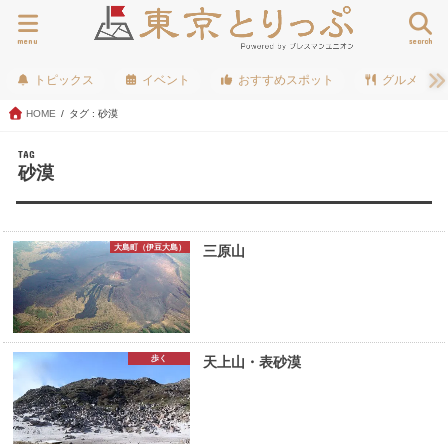
menu
search
トピックス
イベント
おすすめスポット
グルメ
HOME
タグ : 砂漠
TAG
砂漠
大島町（伊豆大島）
三原山
歩く
天上山・表砂漠