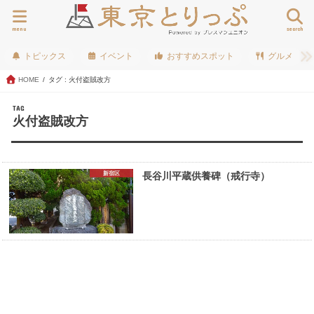
menu
search
トピックス
イベント
おすすめスポット
グルメ
HOME
タグ : 火付盗賊改方
TAG
火付盗賊改方
新宿区
長谷川平蔵供養碑（戒行寺）