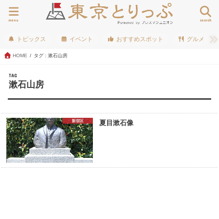
menu
search
トピックス
イベント
おすすめスポット
グルメ
HOME
タグ : 漱石山房
TAG
漱石山房
新宿区
夏目漱石像