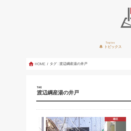
Topics
トピックス
タグ : 渡辺綱産湯の井戸
HOME
TAG
渡辺綱産湯の井戸
港区