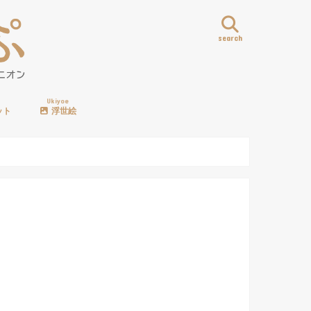
search
Ukiyoe
ット
浮世絵