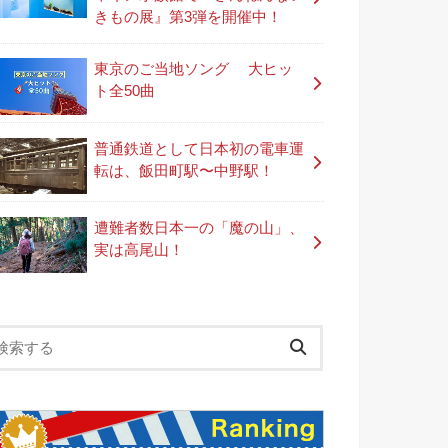
きもの展』第3弾を開催中！
東京のご当地ソング 大ヒッ
ト全50曲
普通鉄道として日本初の電車運
転は、飯田町駅〜中野駅！
遭難者数日本一の「魔の山」、
実は高尾山！