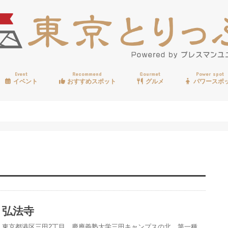
Event
Recommend
Gourmet
Power spot
イベント
おすすめスポット
グルメ
パワースポ
歩く
温泉
見る
買う
遊ぶ
食べる
弘法寺
東京都港区三田2丁目、慶應義塾大学三田キャンプスの北、第一種