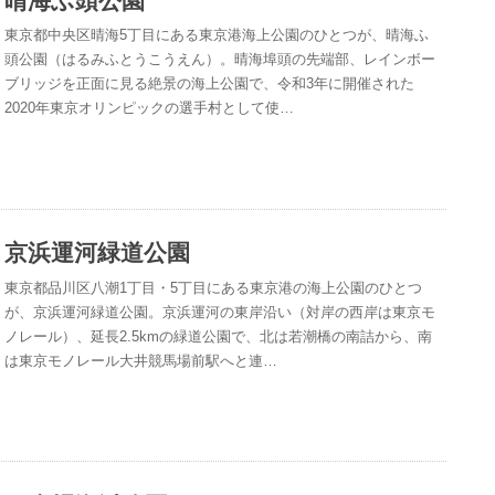
晴海ふ頭公園
東京都中央区晴海5丁目にある東京港海上公園のひとつが、晴海ふ
頭公園（はるみふとうこうえん）。晴海埠頭の先端部、レインボー
ブリッジを正面に見る絶景の海上公園で、令和3年に開催された
2020年東京オリンピックの選手村として使…
京浜運河緑道公園
東京都品川区八潮1丁目・5丁目にある東京港の海上公園のひとつ
が、京浜運河緑道公園。京浜運河の東岸沿い（対岸の西岸は東京モ
ノレール）、延長2.5kmの緑道公園で、北は若潮橋の南詰から、南
は東京モノレール大井競馬場前駅へと連…