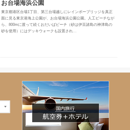
お台場海浜公園
東京都港区台場1丁目、第三台場越しにレインボーブリッジを真正
面に見る東京港海上公園が、お台場海浜公園公園。人工ビーチなが
ら、800mに渡って続くおだいばビーチ（砂は伊豆諸島の神津島の
砂を使用）にはデッキウォークも設置され…