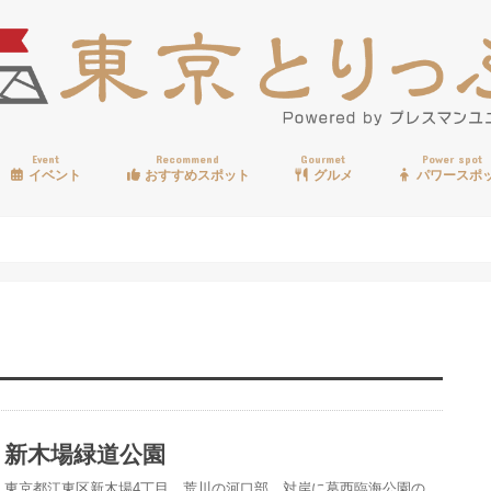
Event
Recommend
Gourmet
Power spot
イベント
おすすめスポット
グルメ
パワースポ
歩く
温泉
見る
買う
遊ぶ
食べる
新木場緑道公園
東京都江東区新木場4丁目、荒川の河口部、対岸に葛西臨海公園の