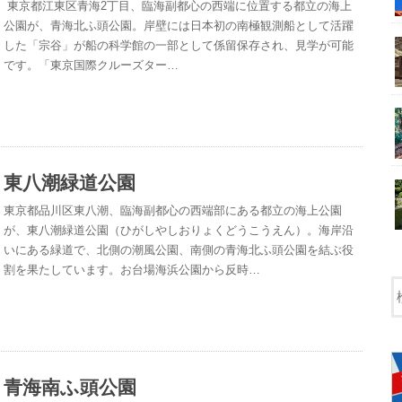
東京都江東区青海2丁目、臨海副都心の西端に位置する都立の海上
公園が、青海北ふ頭公園。岸壁には日本初の南極観測船として活躍
した「宗谷」が船の科学館の一部として係留保存され、見学が可能
です。「東京国際クルーズター…
東八潮緑道公園
東京都品川区東八潮、臨海副都心の西端部にある都立の海上公園
が、東八潮緑道公園（ひがしやしおりょくどうこうえん）。海岸沿
いにある緑道で、北側の潮風公園、南側の青海北ふ頭公園を結ぶ役
割を果たしています。お台場海浜公園から反時…
青海南ふ頭公園