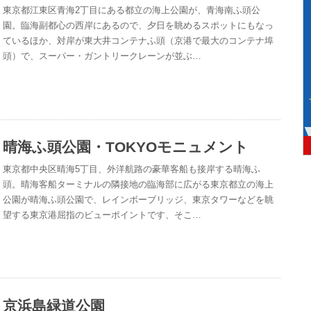
東京都江東区青海2丁目にある都立の海上公園が、青海南ふ頭公
園。臨海副都心の西岸にあるので、夕日を眺めるスポットにもなっ
ているほか、対岸が東大井コンテナふ頭（京港で最大のコンテナ埠
頭）で、スーパー・ガントリークレーンが並ぶ…
晴海ふ頭公園・TOKYOモニュメント
東京都中央区晴海5丁目、外洋航路の豪華客船も接岸する晴海ふ
頭。晴海客船ターミナルの隣接地の臨海部に広がる東京都立の海上
公園が晴海ふ頭公園で、レインボーブリッジ、東京タワーなどを眺
望する東京港屈指のビューポイントです、そこ…
京浜島緑道公園