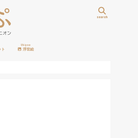
search
Ukiyoe
ット
浮世絵