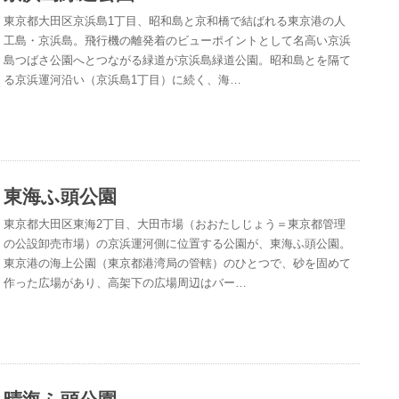
東京都大田区京浜島1丁目、昭和島と京和橋で結ばれる東京港の人
工島・京浜島。飛行機の離発着のビューポイントとして名高い京浜
島つばさ公園へとつながる緑道が京浜島緑道公園。昭和島とを隔て
る京浜運河沿い（京浜島1丁目）に続く、海…
東海ふ頭公園
東京都大田区東海2丁目、大田市場（おおたしじょう＝東京都管理
の公設卸売市場）の京浜運河側に位置する公園が、東海ふ頭公園。
東京港の海上公園（東京都港湾局の管轄）のひとつで、砂を固めて
作った広場があり、高架下の広場周辺はバー…