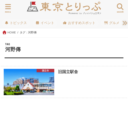
menu
search
トピックス
イベント
おすすめスポット
グルメ
HOME
タグ : 河野傳
TAG
河野傳
国立市
旧国立駅舎