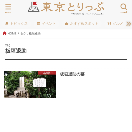
menu
search
トピックス
イベント
おすすめスポット
グルメ
HOME
タグ : 板垣退助
TAG
板垣退助
品川区
板垣退助の墓