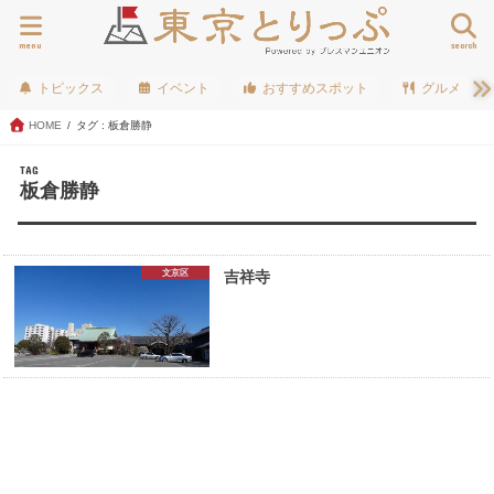
menu
search
トピックス
イベント
おすすめスポット
グルメ
HOME
タグ : 板倉勝静
TAG
板倉勝静
文京区
吉祥寺