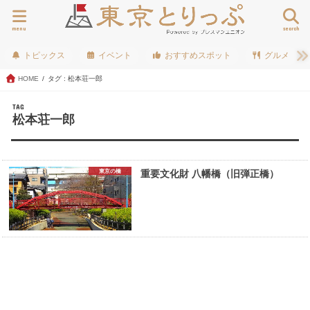
menu
search
トピックス
イベント
おすすめスポット
グルメ
HOME
タグ : 松本荘一郎
TAG
松本荘一郎
東京の橋
重要文化財 八幡橋（旧弾正橋）