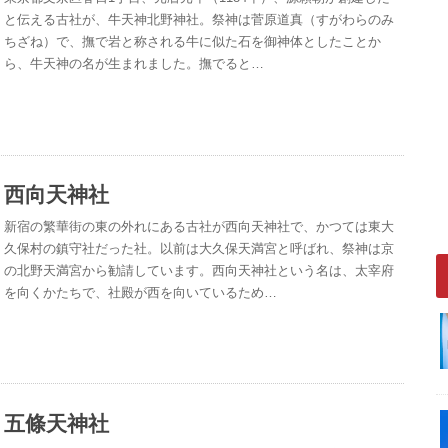
と伝える古社が、牛天神北野神社。祭神は菅原道真（すがわらのみ
ちざね）で、撫で岩と称される牛に似た石を御神体としたことか
ら、牛天神の名が生まれました。撫でると…
西向天神社
新宿の繁華街の東の外れにある古社が西向天神社で、かつては東大
久保村の鎮守社だった社。以前は大久保天満宮と呼ばれ、祭神は京
の北野天満宮から勧請しています。西向天神社という名は、太宰府
を向くかたちで、社殿が西を向いているため…
五條天神社