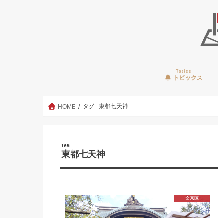
Topics
トピックス
タグ : 東都七天神
HOME
TAG
東都七天神
文京区