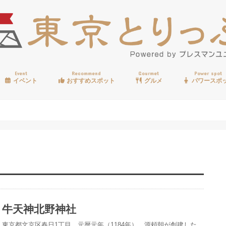
Event
Recommend
Gourmet
Power spot
イベント
おすすめスポット
グルメ
パワースポ
歩く
温泉
見る
買う
遊ぶ
食べる
牛天神北野神社
東京都文京区春日1丁目、元暦元年（1184年）、源頼朝が創建した