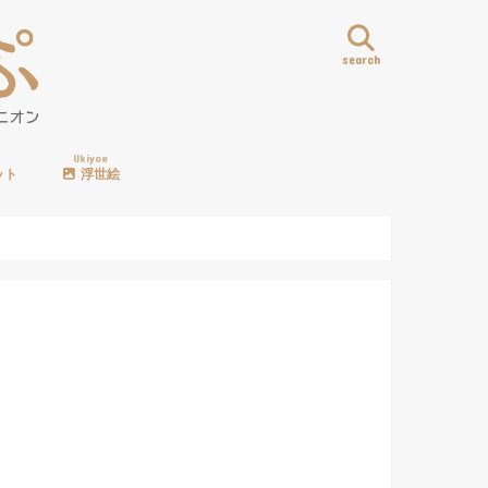
search
Ukiyoe
ット
浮世絵