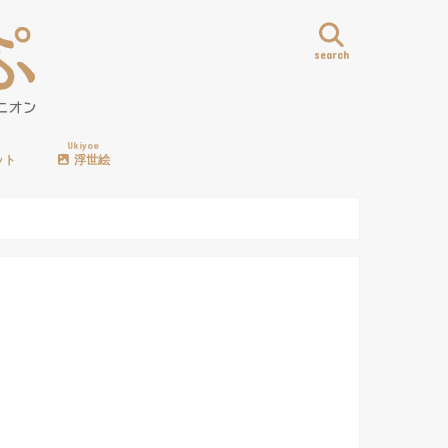
search
Ukiyoe
ット
浮世絵