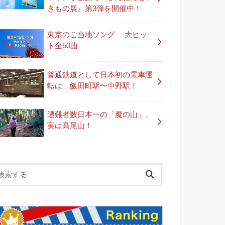
きもの展』第3弾を開催中！
東京のご当地ソング 大ヒッ
ト全50曲
普通鉄道として日本初の電車運
転は、飯田町駅〜中野駅！
遭難者数日本一の「魔の山」、
実は高尾山！