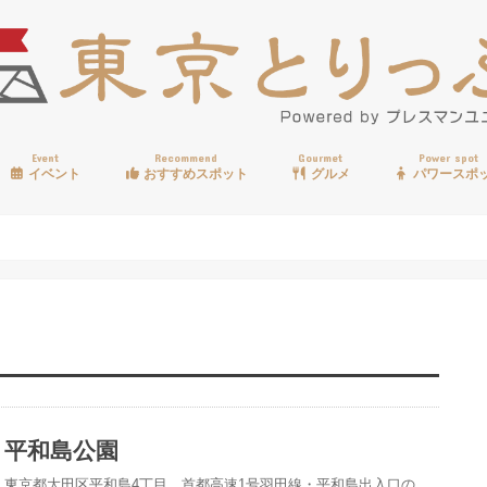
Event
Recommend
Gourmet
Power spot
イベント
おすすめスポット
グルメ
パワースポ
歩く
温泉
見る
買う
遊ぶ
食べる
平和島公園
東京都大田区平和島4丁目、首都高速1号羽田線・平和島出入口の