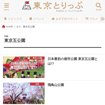
menu
search
トピックス
イベント
おすすめスポット
グルメ
HOME
タグ : 東京五公園
TAG
東京五公園
東京の公園
日本最初の都市公園 東京五公園と
は!?
北区
飛鳥山公園