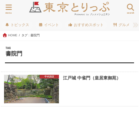
menu
search
トピックス
イベント
おすすめスポット
グルメ
HOME
タグ : 書院門
TAG
書院門
千代田区
江戸城 中雀門（皇居東御苑）