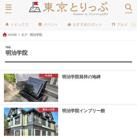
menu
search
トピックス
イベント
おすすめスポット
グルメ
HOME
タグ : 明治学院
TAG
明治学院
中央区
明治学院発祥の地碑
東京の大学
明治学院インブリー館