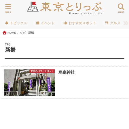
menu
search
トピックス
イベント
おすすめスポット
グルメ
HOME
タグ : 新橋
TAG
新橋
東京のパワースポット
烏森神社