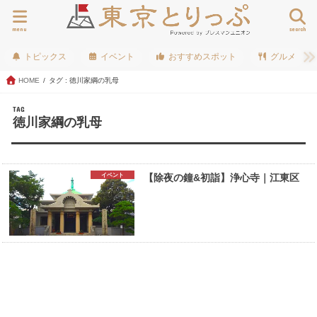
menu
search
トピックス
イベント
おすすめスポット
グルメ
HOME
タグ : 徳川家綱の乳母
TAG
徳川家綱の乳母
イベント
【除夜の鐘&初詣】浄心寺｜江東区