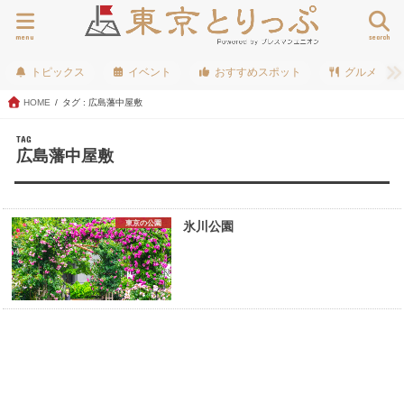
menu
search
トピックス
イベント
おすすめスポット
グルメ
HOME
タグ : 広島藩中屋敷
TAG
広島藩中屋敷
東京の公園
氷川公園