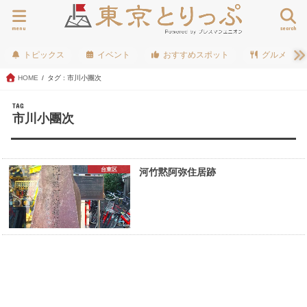
menu
search
トピックス
イベント
おすすめスポット
グルメ
HOME
タグ : 市川小團次
TAG
市川小團次
台東区
河竹黙阿弥住居跡