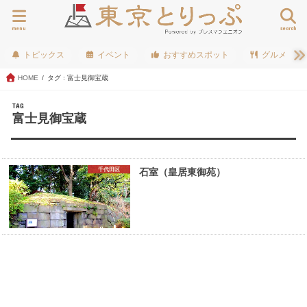
menu
search
トピックス
イベント
おすすめスポット
グルメ
HOME
タグ : 富士見御宝蔵
TAG
富士見御宝蔵
千代田区
石室（皇居東御苑）