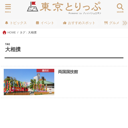
menu
search
トピックス
イベント
おすすめスポット
グルメ
HOME
タグ : 大相撲
TAG
大相撲
墨田区
両国国技館