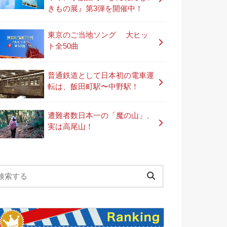
きもの展』第3弾を開催中！
東京のご当地ソング 大ヒッ
ト全50曲
普通鉄道として日本初の電車運
転は、飯田町駅〜中野駅！
遭難者数日本一の「魔の山」、
実は高尾山！