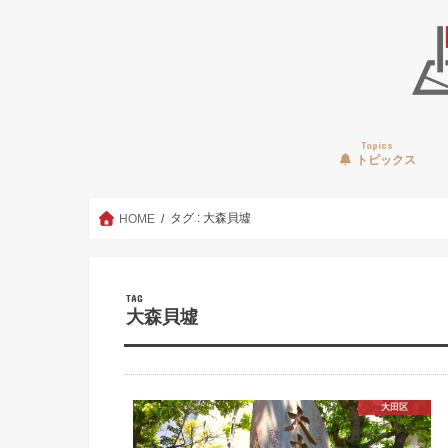
Topics
トピックス
タグ : 大森貝墟
HOME
TAG
大森貝墟
大田区