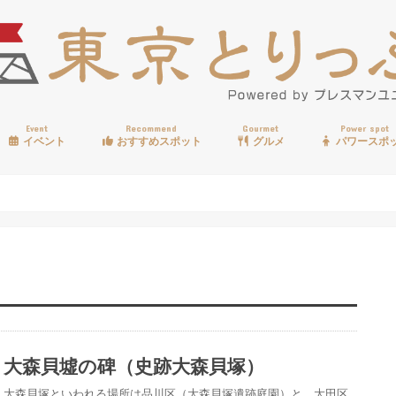
Event
Recommend
Gourmet
Power spot
イベント
おすすめスポット
グルメ
パワースポ
歩く
温泉
見る
買う
遊ぶ
食べる
大森貝墟の碑（史跡大森貝塚）
大森貝塚といわれる場所は品川区（大森貝塚遺跡庭園）と、大田区