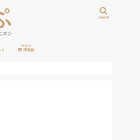
search
Ukiyoe
ット
浮世絵