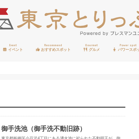
Event
Recommend
Gourmet
Power spot
イベント
おすすめスポット
グルメ
パワースポ
歩く
温泉
見る
買う
遊ぶ
食べる
御手洗池（御手洗不動旧跡）
東京都板橋区小豆沢4丁目にある湧水池に祀られた不動明王が、御