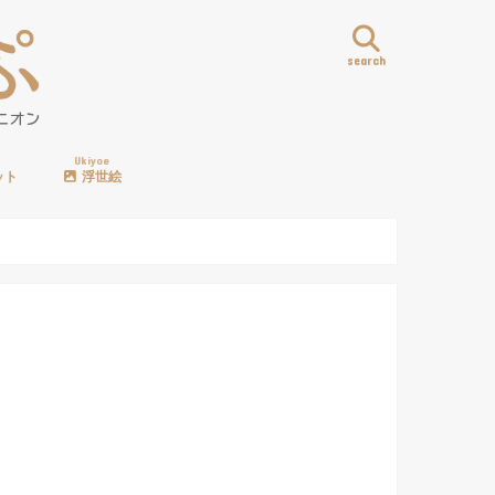
search
Ukiyoe
ット
浮世絵