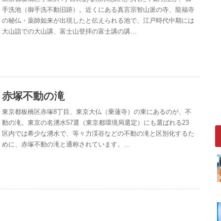
手洗池（御手洗不動旧跡）。近くにある真言宗智山派の寺、龍福寺
の秘仏・薬師如来が出現したと伝えられる池で、江戸時代中期には
大山詣での大山講、富士山登拝の富士講の講…
赤塚不動の滝
東京都板橋区赤塚8丁目、東京大仏（乗蓮寺）の東にあるのが、不
動の滝。東京の名湧水57選（東京都環境局選定）にも選ばれる23
区内では希少な湧水で、等々力渓谷などの不動の滝と区別化するた
めに、赤塚不動の滝と通称されています。…