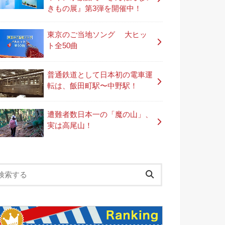
きもの展』第3弾を開催中！
東京のご当地ソング 大ヒッ
ト全50曲
普通鉄道として日本初の電車運
転は、飯田町駅〜中野駅！
遭難者数日本一の「魔の山」、
実は高尾山！