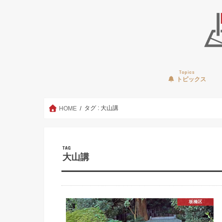
Topics
トピックス
タグ : 大山講
HOME
TAG
大山講
板橋区