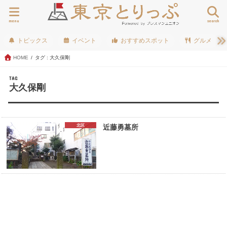
menu
search
トピックス
イベント
おすすめスポット
グルメ
HOME
タグ : 大久保剛
TAG
大久保剛
北区
近藤勇墓所