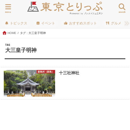
menu
search
トピックス
イベント
おすすめスポット
グルメ
HOME
タグ : 大三皇子明神
TAG
大三皇子明神
新島村（新島）
十三社神社