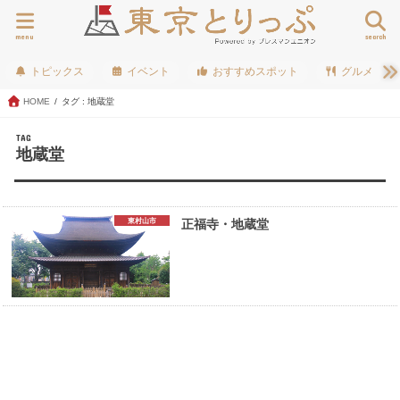
menu
search
トピックス
イベント
おすすめスポット
グルメ
HOME
タグ : 地蔵堂
TAG
地蔵堂
東村山市
正福寺・地蔵堂